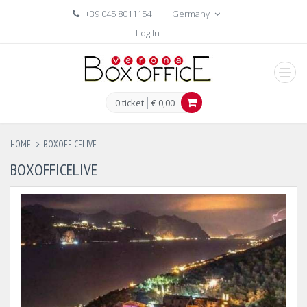
+39 045 8011154
Germany
Log In
men
0 ticket
€ 0,00
HOME
BOXOFFICELIVE
BOXOFFICELIVE