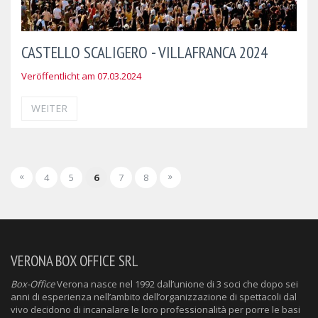
CASTELLO SCALIGERO - VILLAFRANCA 2024
Veröffentlicht am 07.03.2024
WEITER
«
»
4
5
6
7
8
VERONA BOX OFFICE SRL
Box-Office
Verona nasce nel 1992 dall’unione di 3 soci che dopo sei
anni di esperienza nell’ambito dell’organizzazione di spettacoli dal
vivo decidono di incanalare le loro professionalità per porre le basi