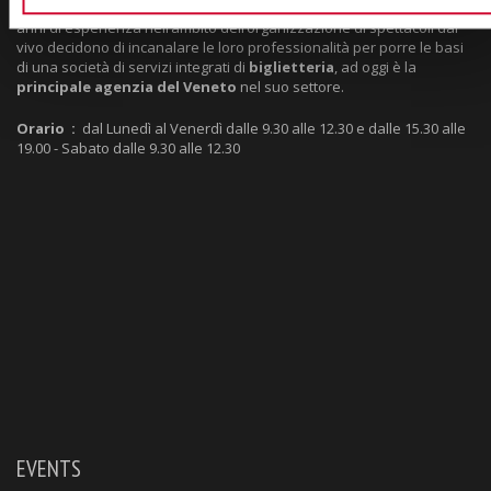
Box-Office
Verona nasce nel 1992 dall’unione di 3 soci che dopo sei
anni di esperienza nell’ambito dell’organizzazione di spettacoli dal
vivo decidono di incanalare le loro professionalità per porre le basi
di una società di servizi integrati di
biglietteria
, ad oggi è la
principale agenzia del Veneto
nel suo settore.
Orario :
dal Lunedì al Venerdì dalle 9.30 alle 12.30 e dalle 15.30 alle
19.00 - Sabato dalle 9.30 alle 12.30
EVENTS