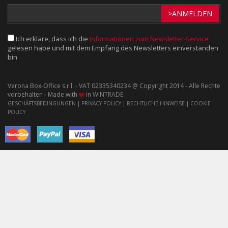
>ANMELDEN
Ich erkläre, dass ich die
Informationen zum Newsletter-Service
gelesen habe und mit dem Empfang des Newsletters einverstanden
bin
Verona Box-Office s.r.l. - VAT 02335340234 @ Copyright 2014 - Alle Rechte
vorbehalten - Made with
in
WINTRADE
GESCHÄFTSBEDINGUNGEN
|
PRIVACY POLICY
|
RECHTLICHE HINWEISE
|
COOKIE
POLICY