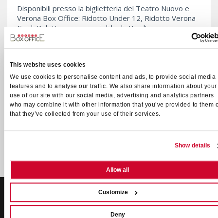
Disponibili presso la biglietteria del Teatro Nuovo e
Verona Box Office: Ridotto Under 12, Ridotto Verona
Card, Ridotto possessori di biglietto d'ingresso
Palazzo Maffei ed Estate Teatrale Veronese.
Disponibili solo presso la biglietteria del Teatro Nuovo:
This website uses cookies
Ridotto Ippogrifo Guide, Ridotto Abbonati Teatro
Nuovo, Ridotto Scuola Teatro, Ridotto ESU, Ridotto
We use cookies to personalise content and ads, to provide social media
CRAL e aziende convenzionate.
features and to analyse our traffic. We also share information about your
use of our site with our social media, advertising and analytics partners
who may combine it with other information that you’ve provided to them 
KARTEN
that they’ve collected from your use of their services.
Show details
Allow all
Customize
VERONA BOX OFFICE SRL
Deny