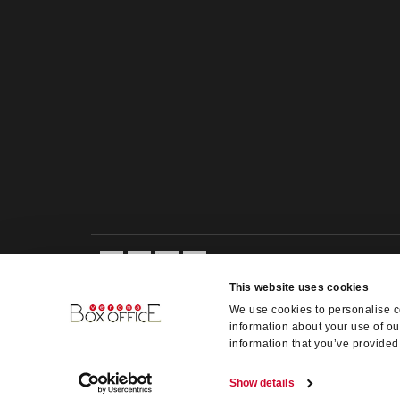
This website uses cookies
We use cookies to personalise co
information about your use of ou
information that you’ve provided 
Show details
Verona Box-Office s.r.l. - VAT 02335340234 @ Copyright 2014