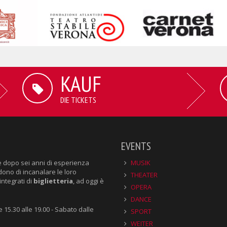
KAUF
DIE TICKETS
EVENTS
e dopo sei anni di esperienza
MUSIK
dono di incanalare le loro
THEATER
integrati di
biglietteria
, ad oggi è
OPERA
DANCE
e 15.30 alle 19.00 - Sabato dalle
SPORT
WEITER