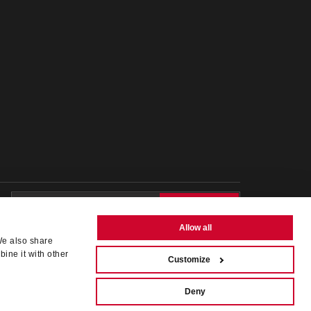
>ANMELDEN
Allow all
Ich erkläre, dass ich die
Informationen zum
We also share
Newsletter-Service
gelesen habe und mit dem
ine it with other
Customize
Empfang des Newsletters einverstanden bin
Deny