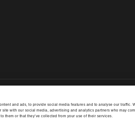
NEWSLETTER ANMELDUNG
ntent and ads, to provide social media features and to analyse our traffic. 
r site with our social media, advertising and analytics partners who may comb
to them or that they’ve collected from your use of their services.
 - Alle Rechte vorbehalten - Made with
in
WINTRADE