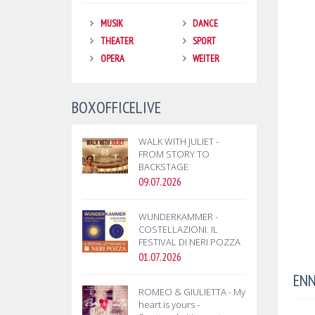
MUSIK
DANCE
THEATER
SPORT
OPERA
WEITER
BOXOFFICELIVE
WALK WITH JULIET -
FROM STORY TO
BACKSTAGE
09.07.2026
WUNDERKAMMER -
COSTELLAZIONI. IL
FESTIVAL DI NERI POZZA
01.07.2026
ENN
ROMEO & GIULIETTA - My
heart is yours -