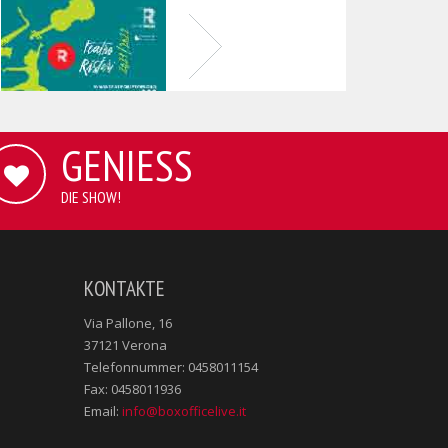
GENIESS
DIE SHOW!
KONTAKTE
Via Pallone, 16
37121 Verona
Telefonnummer: 0458011154
Fax: 0458011936
Email:
info@boxofficelive.it