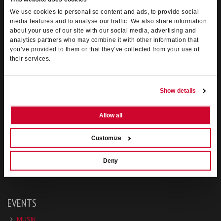
anni di esperienza nell’ambito dell’organizzazione di spettacoli dal
We use cookies to personalise content and ads, to provide social
vivo decidono di incanalare le loro professionalità per porre le basi
media features and to analyse our traffic. We also share information
di una società di servizi integrati di
biglietteria
, ad oggi è la
principale agenzia del Veneto
nel suo settore.
about your use of our site with our social media, advertising and
analytics partners who may combine it with other information that
Orario :
dal Lunedì al Venerdì dalle 9.30 alle 12.30 e dalle 15.30 alle
you’ve provided to them or that they’ve collected from your use of
19.00 - Sabato dalle 9.30 alle 12.30
their services.
Show details
Allow all
Customize
Deny
EVENTS
MUSIK