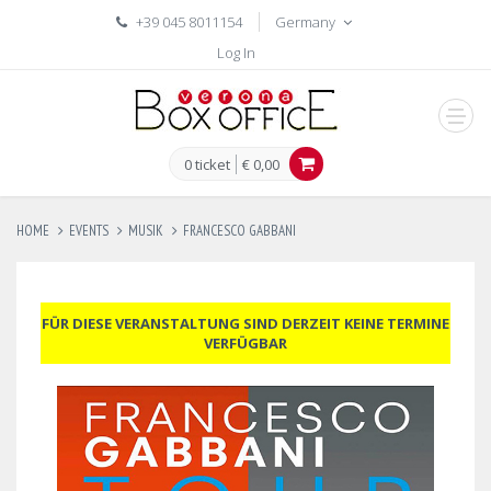
+39 045 8011154
Germany
Log In
men
0 ticket
€ 0,00
HOME
EVENTS
MUSIK
FRANCESCO GABBANI
FÜR DIESE VERANSTALTUNG SIND DERZEIT KEINE TERMINE
VERFÜGBAR