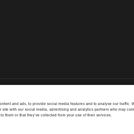
NEWSLETTER ANMELDUNG
ntent and ads, to provide social media features and to analyse our traffic. 
r site with our social media, advertising and analytics partners who may comb
to them or that they’ve collected from your use of their services.
 - Alle Rechte vorbehalten - Made with
in
WINTRADE