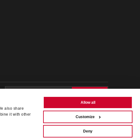
>ANMELDEN
Allow all
Ich erkläre, dass ich die
Informationen zum
We also share
Newsletter-Service
gelesen habe und mit dem
ine it with other
Customize
Empfang des Newsletters einverstanden bin
Deny