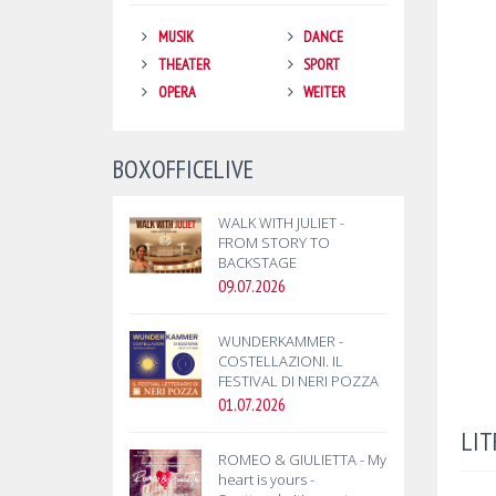
MUSIK
DANCE
THEATER
SPORT
OPERA
WEITER
BOXOFFICELIVE
WALK WITH JULIET -
FROM STORY TO
BACKSTAGE
09.07.2026
WUNDERKAMMER -
COSTELLAZIONI. IL
FESTIVAL DI NERI POZZA
01.07.2026
LIT
ROMEO & GIULIETTA - My
heart is yours -