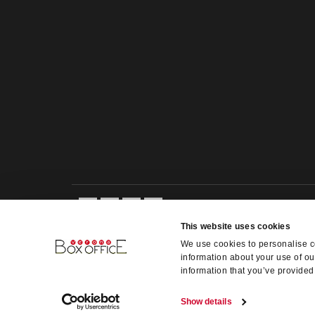
This website uses cookies
We use cookies to personalise co
information about your use of ou
information that you’ve provided 
Show details
Verona Box-Office s.r.l. - VAT 02335340234 @ Copyright 2014