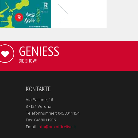
GENIESS
DIE SHOW!
KONTAKTE
Via Pallone, 16
37121 Verona
Telefonnummer: 0458011154
Fax: 0458011936
Email:
info@boxofficelive.it