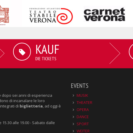
KAUF
DIE TICKETS
EVENTS
e dopo sei anni di esperienza
MUSIK
dono di incanalare le loro
THEATER
integrati di
biglietteria
, ad oggi è
OPERA
DANCE
e 15.30 alle 19.00 - Sabato dalle
SPORT
WEITER