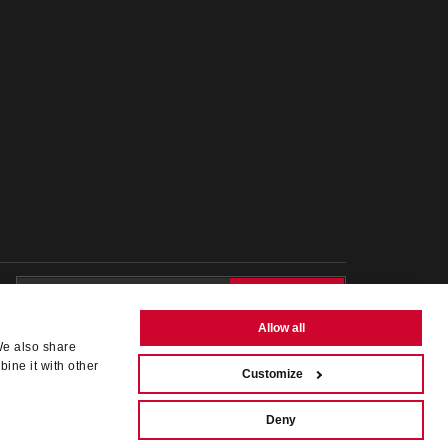
>ANMELDEN
Allow all
Ich erkläre, dass ich die
Informationen zum
We also share
Newsletter-Service
gelesen habe und mit dem
ine it with other
Customize
Empfang des Newsletters einverstanden bin
Deny