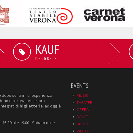
KAUF
DIE TICKETS
EVENTS
e dopo sei anni di esperienza
MUSIK
dono di incanalare le loro
THEATER
integrati di
biglietteria
, ad oggi è
OPERA
DANCE
e 15.30 alle 19.00 - Sabato dalle
SPORT
WEITER