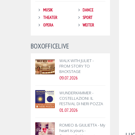
MUSIK
DANCE
THEATER
SPORT
OPERA
WEITER
BOXOFFICELIVE
WALK WITH JULIET -
FROM STORY TO
BACKSTAGE
09.07.2026
WUNDERKAMMER -
COSTELLAZIONI. IL
FESTIVAL DI NERI POZZA
01.07.2026
ROMEO & GIULIETTA - My
heart is yours -