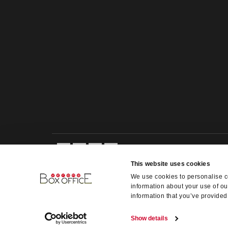
This website uses cookies
We use cookies to personalise co
information about your use of ou
information that you’ve provided 
Show details
Verona Box-Office s.r.l. - VAT 02335340234 @ Copyright 2014