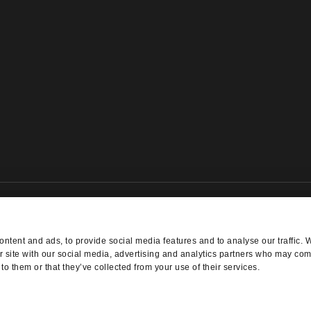
NEWSLETTER ANMELDUNG
ntent and ads, to provide social media features and to analyse our traffic. 
r site with our social media, advertising and analytics partners who may comb
to them or that they’ve collected from your use of their services.
 - Alle Rechte vorbehalten - Made with
in
WINTRADE