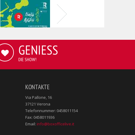
GENIESS
DIE SHOW!
KONTAKTE
Via Pallone, 16
37121 Verona
Telefonnummer: 0458011154
Fax: 0458011936
Email:
info@boxofficelive.it