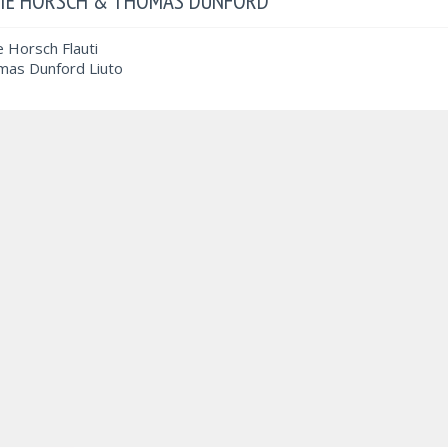
IE HORSCH & THOMAS DUNFORD
e Horsch Flauti
as Dunford Liuto