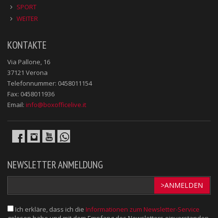
SPORT
WEITER
KONTAKTE
Via Pallone, 16
37121 Verona
Telefonnummer: 0458011154
Fax: 0458011936
Email:
info@boxofficelive.it
NEWSLETTER ANMELDUNG
>ANMELDEN
Ich erkläre, dass ich die
Informationen zum Newsletter-Service
gelesen habe und mit dem Empfang des Newsletters einverstanden