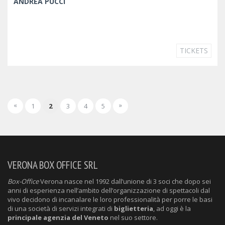
ANDREA PUCCI
TICKETS
«
»
1
2
3
4
5
VERONA BOX OFFICE SRL
Box-Office
Verona nasce nel 1992 dall’unione di 3 soci che dopo sei
anni di esperienza nell’ambito dell’organizzazione di spettacoli dal
vivo decidono di incanalare le loro professionalità per porre le basi
di una società di servizi integrati di
biglietteria
, ad oggi è la
principale agenzia del Veneto
nel suo settore.