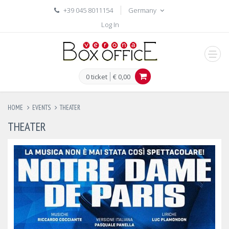
+39 045 8011154
Germany
Log In
men
0 ticket
€ 0,00
HOME
EVENTS
THEATER
THEATER