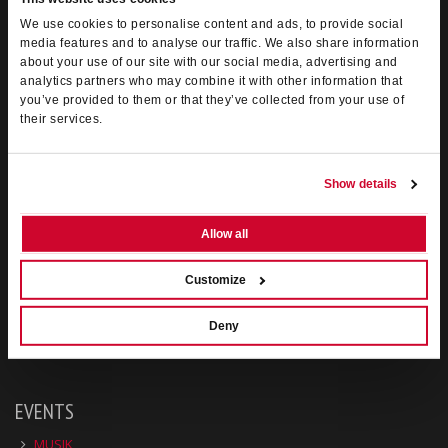
anni di esperienza nell’ambito dell’organizzazione di spettacoli dal
We use cookies to personalise content and ads, to provide social
vivo decidono di incanalare le loro professionalità per porre le basi
media features and to analyse our traffic. We also share information
di una società di servizi integrati di
biglietteria
, ad oggi è la
principale agenzia del Veneto
nel suo settore.
about your use of our site with our social media, advertising and
analytics partners who may combine it with other information that
Orario :
dal Lunedì al Venerdì dalle 9.30 alle 12.30 e dalle 15.30 alle
you’ve provided to them or that they’ve collected from your use of
19.00 - Sabato dalle 9.30 alle 12.30
their services.
Show details
Allow all
Customize
Deny
EVENTS
MUSIK