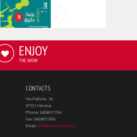
ENJOY
THE SHOW
CONTACTS
Via Pallone, 16
37121 Verona
Phone: 0458011154
Fax: 0458011936
Email:
info@boxofficelive.it