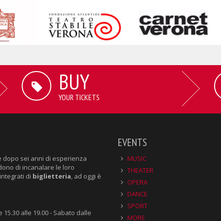
BUY
YOUR TICKETS
EVENTS
e dopo sei anni di esperienza
MUSIC
dono di incanalare le loro
THEATER
integrati di
biglietteria
, ad oggi è
OPERA
DANCE
SPORT
e 15.30 alle 19.00 - Sabato dalle
MORE