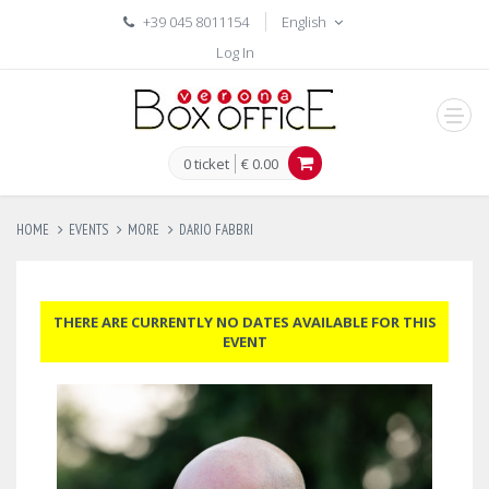
+39 045 8011154
English
Log In
men
0 ticket
€ 0.00
HOME
EVENTS
MORE
DARIO FABBRI
THERE ARE CURRENTLY NO DATES AVAILABLE FOR THIS
EVENT