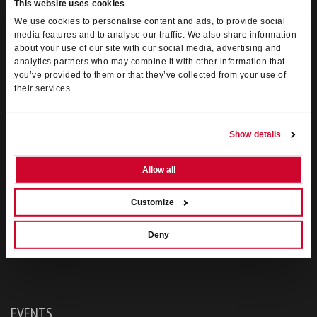
This website uses cookies
We use cookies to personalise content and ads, to provide social
VERONA BOX OFFICE SRL
media features and to analyse our traffic. We also share information
about your use of our site with our social media, advertising and
Box-Office
Verona nasce nel 1992 dall’unione di 3 soci che dopo sei
analytics partners who may combine it with other information that
anni di esperienza nell’ambito dell’organizzazione di spettacoli dal
you’ve provided to them or that they’ve collected from your use of
vivo decidono di incanalare le loro professionalità per porre le basi
their services.
di una società di servizi integrati di
biglietteria
, ad oggi è la
principale agenzia del Veneto
nel suo settore.
Show details
Orario :
dal Lunedì al Venerdì dalle 9.30 alle 12.30 e dalle 15.30 alle
19.00 - Sabato dalle 9.30 alle 12.30
Allow all
Customize
Deny
EVENTS