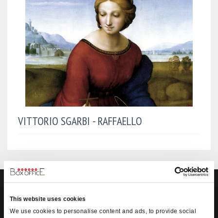
VITTORIO SGARBI - RAFFAELLO
VERONA BOX OFFICE SRL
This website uses cookies
We use cookies to personalise content and ads, to provide social
Box-Office
Verona nasce nel 1992 dall’unione di 3 soci che dopo sei