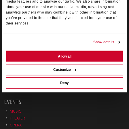
media features and to analyse our traffic. We also share information
anni di esperienza nell’ambito dell’organizzazione di spettacoli dal
about your use of our site with our social media, advertising and
vivo decidono di incanalare le loro professionalità per porre le basi
analytics partners who may combine it with other information that
di una società di servizi integrati di
biglietteria
, ad oggi è la
principale agenzia del Veneto
nel suo settore.
you’ve provided to them or that they’ve collected from your use of
their services.
Orario :
dal Lunedì al Venerdì dalle 9.30 alle 12.30 e dalle 15.30 alle
19.00 - Sabato dalle 9.30 alle 12.30
Show details
Allow all
Customize
Deny
EVENTS
MUSIC
THEATER
OPERA