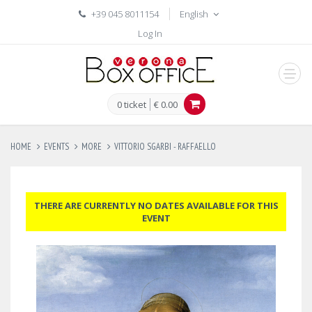
+39 045 8011154
English
Log In
men
0 ticket
€ 0.00
HOME
EVENTS
MORE
VITTORIO SGARBI - RAFFAELLO
THERE ARE CURRENTLY NO DATES AVAILABLE FOR THIS
EVENT