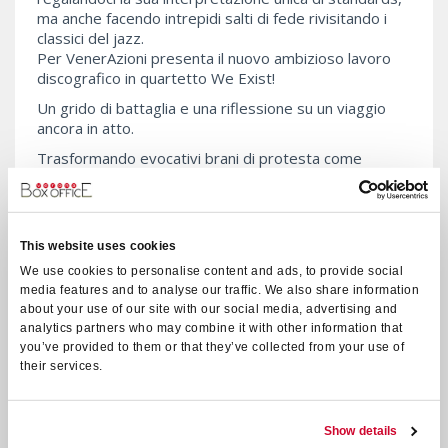
ma anche facendo intrepidi salti di fede rivisitando i
classici del jazz.
Per VenerAzioni presenta il nuovo ambizioso lavoro
discografico in quartetto We Exist!
Un grido di battaglia e una riflessione su un viaggio
ancora in atto.
Trasformando evocativi brani di protesta come
"Mississippi Goddam", "Trying Times", "The Danger
Zone" e altri, il Dee Dee Bridgewater Quartet collega
il passato e il presente, tracciando quanta strada
abbiamo fatto e quanta strada dobbiamo ancora fare.
This website uses cookies
L’incomparabile voce e l’altezza interpretativa di Dee
We use cookies to personalise content and ads, to provide social
Dee Bridgewater saranno esaltate da una formazione
media features and to analyse our traffic. We also share information
tutta al femminile d’eccezione: il grande talento della
about your use of our site with our social media, advertising and
direttrice musicale e pianista Carmen Staaf
analytics partners who may combine it with other information that
(Thelonious Monk Institute Fellow e DownBeat Critics
you’ve provided to them or that they’ve collected from your use of
Poll Rising Star) e i talenti italiani Rosa Brunello bass e
their services.
Evita Polidoro drums.
Show details