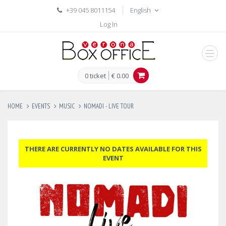
+39 045 8011154
English
Log In
men
0 ticket
€ 0.00
HOME
EVENTS
MUSIC
NOMADI - LIVE TOUR
THERE ARE CURRENTLY NO DATES AVAILABLE FOR THIS
EVENT