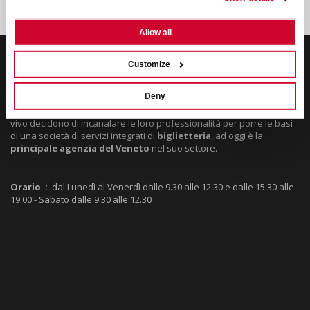
Allow all
Customize
VERONA BOX OFFICE SRL
Deny
Box-Office
Verona nasce nel 1992 dall’unione di 3 soci che dopo sei
anni di esperienza nell’ambito dell’organizzazione di spettacoli dal
vivo decidono di incanalare le loro professionalità per porre le basi
di una società di servizi integrati di
biglietteria
, ad oggi è la
principale agenzia del Veneto
nel suo settore.
Orario :
dal Lunedì al Venerdì dalle 9.30 alle 12.30 e dalle 15.30 alle
19.00 - Sabato dalle 9.30 alle 12.30