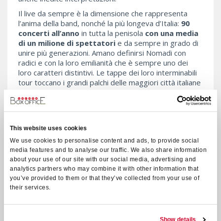
Il live da sempre è la dimensione che rappresenta
l’anima della band, nonché la più longeva d’Italia:
90
concerti
all’anno
in tutta la penisola
con una media
di un milione di spettatori
e da sempre in grado di
unire più generazioni. Amano definirsi Nomadi con
radici e con la loro emilianità che è sempre uno dei
loro caratteri distintivi. Le tappe dei loro interminabili
tour toccano i grandi palchi delle maggiori città italiane
ma anche i piccoli paesi, senza distinzione.
Sul palco veronese si esibiranno
Beppe
Carletti
(tastiere, fisarmonica e cori dal
1963),
Cico Falzone
(chitarre e cori dal
This website uses cookies
1990),
Massimo Vecchi
(basso e voce dal
We use cookies to personalise content and ads, to provide social
1998),
Sergio Reggioli
(violino e voce dal
media features and to analyse our traffic. We also share information
1998),
Yuri Cilloni
(voce dal 2017) e
Domenico
about your use of our site with our social media, advertising and
Inguaggiato
(batteria dal 2023).
analytics partners who may combine it with other information that
you’ve provided to them or that they’ve collected from your use of
Il concerto è organizzato da
Box Office Live.
their services.
Info e prenotazioni per persone con
disabilità
info@boxofficelive.it
Show details