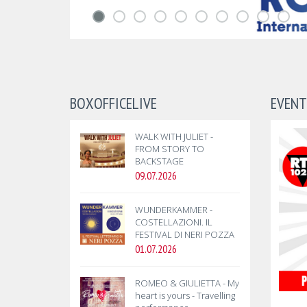
BOXOFFICELIVE
EVENT
WALK WITH JULIET -
FROM STORY TO
BACKSTAGE
09.07.2026
WUNDERKAMMER -
COSTELLAZIONI. IL
FESTIVAL DI NERI POZZA
01.07.2026
ROMEO & GIULIETTA - My
heart is yours - Travelling