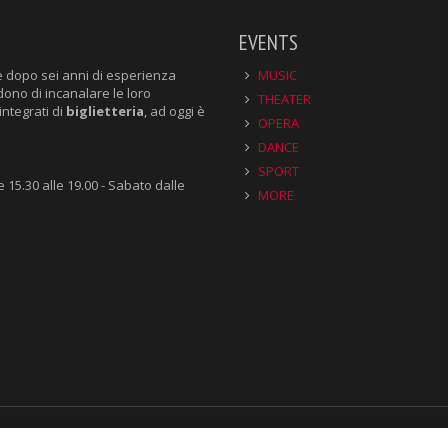
EVENTS
e dopo sei anni di esperienza
MUSIC
dono di incanalare le loro
THEATER
integrati di
biglietteria
, ad oggi è
OPERA
DANCE
SPORT
e 15.30 alle 19.00 - Sabato dalle
MORE
SUBSCRIBE TO NEWSLETTER