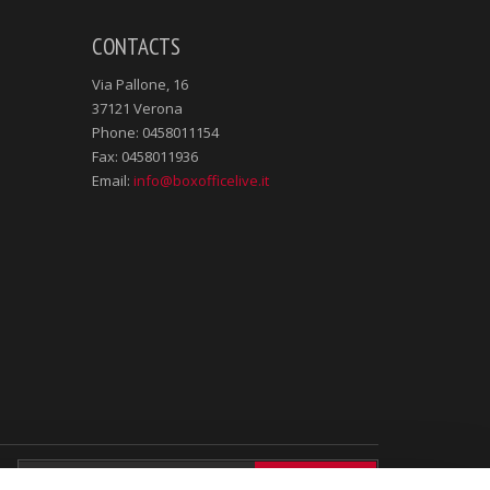
CONTACTS
Via Pallone, 16
37121 Verona
Phone: 0458011154
Fax: 0458011936
Email:
info@boxofficelive.it
>SUBSCRIBE