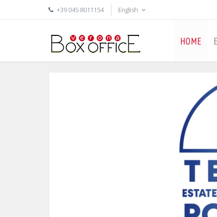
+39 045 8011154
English
HOME