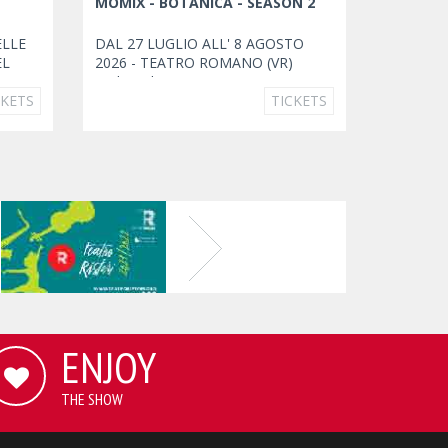
MOMIX - BOTANICA - SEASON 2
ELLE
DAL 27 LUGLIO ALL' 8 AGOSTO
EL
2026 - TEATRO ROMANO (VR)
Escluso il 2 agosto
CKETS
TICKETS
ENJOY
THE SHOW