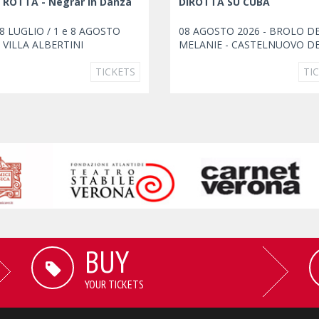
 ROTTA - Negrar in Danza
DIROTTA SU CUBA
18 LUGLIO / 1 e 8 AGOSTO
08 AGOSTO 2026 - BROLO D
- VILLA ALBERTINI
MELANIE - CASTELNUOVO D
GARDA
TICKETS
TI
BUY
YOUR TICKETS