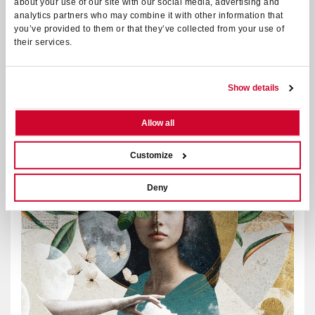
about your use of our site with our social media, advertising and
Pubblicato il 30.06.2025
analytics partners who may combine it with other information that
you’ve provided to them or that they’ve collected from your use of
Shakespeare Academy Festival
their services.
CONTINUA
Show details
Allow all
Customize
Deny