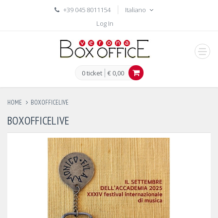
+39 045 8011154
Italiano
Log In
men
0 ticket
€ 0,00
HOME
BOXOFFICELIVE
BOXOFFICELIVE