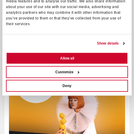
media features and to analyse our traffic. We also share information
about your use of our site with our social media, advertising and
LA CITTA' AL CONCERTO 2024
analytics partners who may combine it with other information that
you’ve provided to them or that they’ve collected from your use of
Pubblicato il 23.08.2024
their services.
11 settembre - 5 ottobre 2024
CONTINUA
Show details
Allow all
Customize
Deny