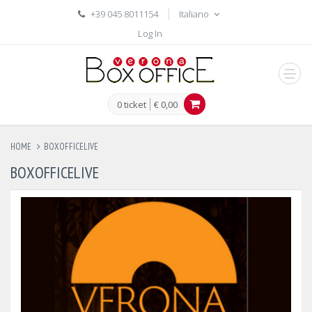
+39 045 8011154
Italiano
Log In
men
0 ticket
€ 0,00
HOME
BOXOFFICELIVE
BOXOFFICELIVE