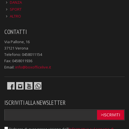
DANZA
SPORT
ALTRO
CONTATTI
Via Pallone, 16
37121 Verona
Telefono: 0458011154
Fax: 0458011936
Email:
info@boxofficelive.it
ISCRIVITI ALLA NEWSLETTER
>ISCRIVITI
Dichiaro di aver preso visione dell’
Informativa sul servizio di