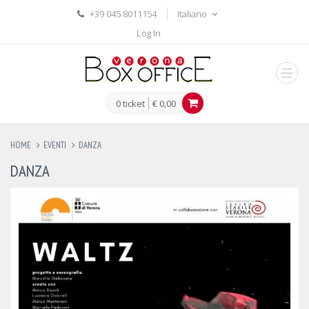
+39 045 8011154
Italiano
Log In
men
0 ticket
€ 0,00
HOME
EVENTI
DANZA
DANZA