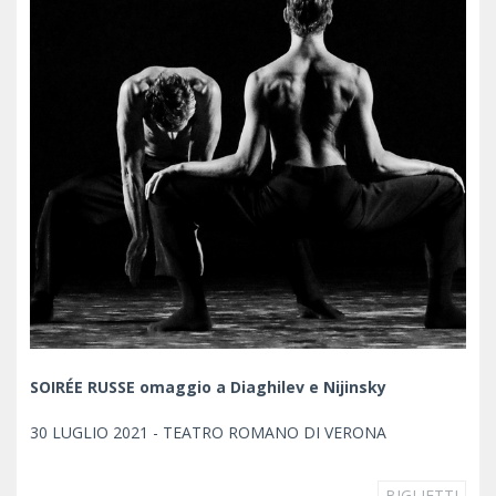
SOIRÉE RUSSE omaggio a Diaghilev e Nijinsky
30 LUGLIO 2021 - TEATRO ROMANO DI VERONA
BIGLIETTI