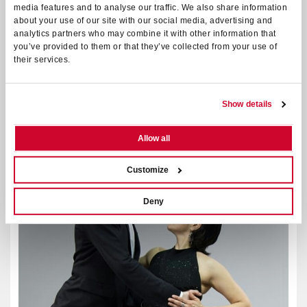
media features and to analyse our traffic. We also share information
about your use of our site with our social media, advertising and
BOOMERANG
analytics partners who may combine it with other information that
you’ve provided to them or that they’ve collected from your use of
12 AGOSTO 2021 - TEATRO ROMANO DI VERONA
their services.
BIGLIETTI
Show details
Allow all
Customize
Deny