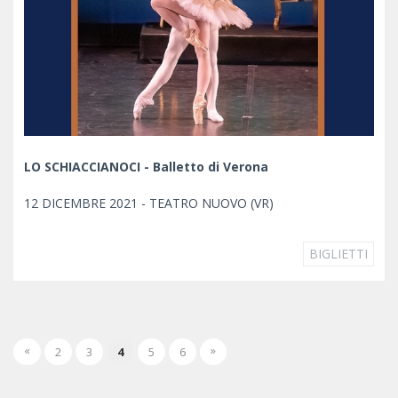
LO SCHIACCIANOCI - Balletto di Verona
12 DICEMBRE 2021 - TEATRO NUOVO (VR)
BIGLIETTI
«
»
2
3
4
5
6