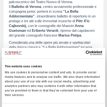
palcoscenico del Teatro Nuovo di Verona.
Il
Balletto di Verona
, centro avviamento professionale e
compagnia junior, porterà in scena
“La Bella
Addormentata”
, straordinario balletto di repertorio in un
prologo e tre atti sulle immortali musiche di
Pëtr Il'ic
Cajkovskij
, con le coreografie dei Maestri
Anna
Guetsman
ed
Eriberto Verardi
, riprese dal capolavoro
del grande coreografo francese
Marius Petipa
.
Considerata una delle opere più amate e spettacolari
della danza classica, “La Bella Addormentata” incarna
l’eleganza e la magia dello stile imperiale russo
dell’Ottocento. Come “Il Lago dei Cigni” e “Lo
Schiaccianoci”, è un pilastro assoluto del grande
repertorio e continua a incantare generazioni di spettatori
This website uses cookies
con la sua bellezza senza tempo.
We use cookies to personalise content and ads, to provide social
media features and to analyse our traffic. We also share information
Fiaba romantica e spettacolo adatto a tutta la famiglia, “La
about your use of our site with our social media, advertising and
Bella Addormentata” è molto più di un balletto: è un
analytics partners who may combine it with other information that
viaggio nel cuore della tradizione artistica europea,
you’ve provided to them or that they’ve collected from your use of
capace di unire grandi e piccoli in un’esperienza culturale
their services.
e visiva affascinante, tra musica, danza e sogno.
I primi ruoli di Aurora e Principe Desirè saranno