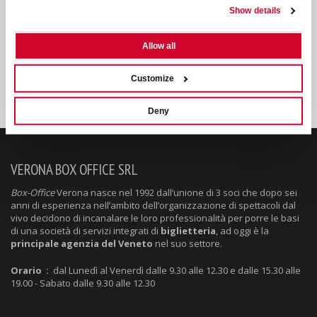
interpretati da Olga Chepanova (Prima Ballerina del
Show details
Teatro di Bratislava) e da Denys Cherevychko già
Primo Ballerino dell'Opera di Vienna
Allow all
Un appuntamento imperdibile per chi ama la danza, la
bellezza e la magia del teatro dal vivo.
Customize
Deny
VERONA BOX OFFICE SRL
Box-Office
Verona nasce nel 1992 dall’unione di 3 soci che dopo sei
anni di esperienza nell’ambito dell’organizzazione di spettacoli dal
vivo decidono di incanalare le loro professionalità per porre le basi
di una società di servizi integrati di
biglietteria
, ad oggi è la
principale agenzia del Veneto
nel suo settore.
Orario :
dal Lunedì al Venerdì dalle 9.30 alle 12.30 e dalle 15.30 alle
19.00 - Sabato dalle 9.30 alle 12.30