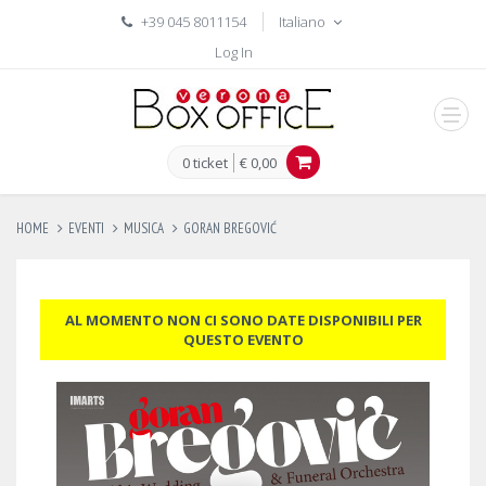
+39 045 8011154
Italiano
Log In
men
0 ticket
€ 0,00
HOME
EVENTI
MUSICA
GORAN BREGOVIĆ
AL MOMENTO NON CI SONO DATE DISPONIBILI PER
QUESTO EVENTO