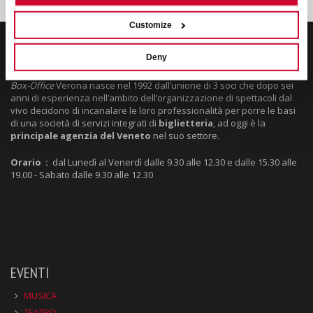
Customize
Deny
VERONA BOX OFFICE SRL
Box-Office
Verona nasce nel 1992 dall’unione di 3 soci che dopo sei
anni di esperienza nell’ambito dell’organizzazione di spettacoli dal
vivo decidono di incanalare le loro professionalità per porre le basi
di una società di servizi integrati di
biglietteria
, ad oggi è la
principale agenzia del Veneto
nel suo settore.
Orario :
dal Lunedì al Venerdì dalle 9.30 alle 12.30 e dalle 15.30 alle
19.00 - Sabato dalle 9.30 alle 12.30
EVENTI
MUSICA
TEATRO