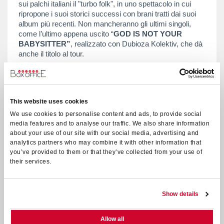
sui palchi italiani il "turbo folk", in uno spettacolo in cui
ripropone i suoi storici successi con brani tratti dai suoi
album più recenti. Non mancheranno gli ultimi singoli,
come l’ultimo appena uscito “
GOD IS NOT YOUR
BABYSITTER”
, realizzato con Dubioza Kolektiv, che dà
anche il titolo al tour.
Con lui sul palco, The Wedding and Funeral Orchestra,
rinomata per la capacità di fondere armoniosamente
diverse tradizioni musicali: le vocalità bulgare, il folklore
slavo, la polifonia sacra ortodossa e le pulsazioni del rock
This website uses cookies
moderno.
We use cookies to personalise content and ads, to provide social
Questi strumentisti, cresciuti nella tradizione gitana,
media features and to analyse our traffic. We also share information
porteranno sul palco un melting pot di stili e generi che
about your use of our site with our social media, advertising and
analytics partners who may combine it with other information that
rende lo spettacolo completo, energico e divertente.
you’ve provided to them or that they’ve collected from your use of
Il concerto è organizzato da
Eventi Verona Srl
their services.
Per info:
info@eventiverona.it
–
www.eventiverona.it
– Tel
045/8039156
Show details
Allow all