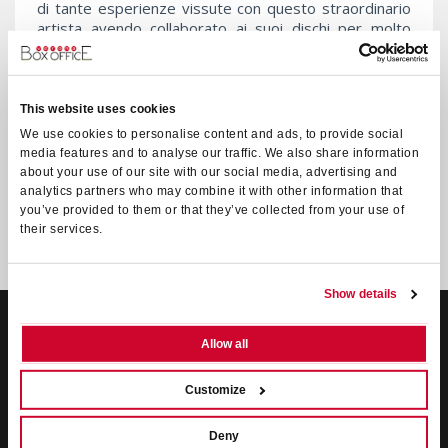
di tante esperienze vissute con questo straordinario
artista avendo collaborato ai suoi dischi per molto
tempo. Insieme a Gianni Dall’Aglio alla batteria e a
Massimo Luca alla chitarra questa band si avvale della
collaborazione di altri quattro grandi musicisti:
Daniele
Perini
alle tastiere e
Franco Malgioglio
al Basso
This website uses cookies
voce,
Johnny Pozzi
al Piano e tastiere e
Pino
We use cookies to personalise content and ads, to provide social
Montalbano
alla chitarra elettrica.
media features and to analyse our traffic. We also share information
I brani eseguiti nel concerto vanno da “E penso a te” a
about your use of our site with our social media, advertising and
“La collina dei ciliegi”, da “I giardini di marzo” a “Il mio
analytics partners who may combine it with other information that
canto libero”.
you’ve provided to them or that they’ve collected from your use of
their services.
Show details
VERONA BOX OFFICE SRL
Allow all
Box-Office
Verona nasce nel 1992 dall’unione di 3 soci che dopo sei
Customize
anni di esperienza nell’ambito dell’organizzazione di spettacoli dal
vivo decidono di incanalare le loro professionalità per porre le basi
di una società di servizi integrati di
biglietteria
, ad oggi è la
Deny