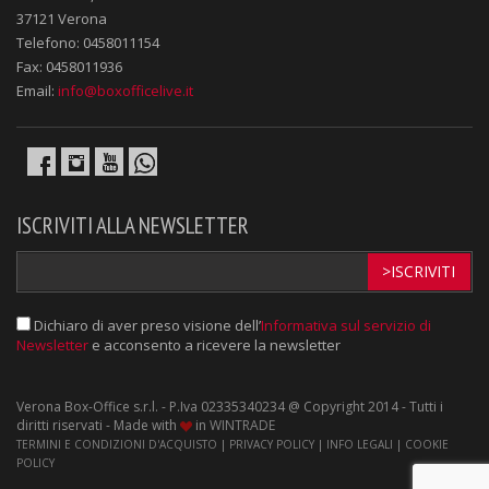
37121 Verona
Telefono: 0458011154
Fax: 0458011936
Email:
info@boxofficelive.it
ISCRIVITI ALLA NEWSLETTER
>ISCRIVITI
Dichiaro di aver preso visione dell’
Informativa sul servizio di
Newsletter
e acconsento a ricevere la newsletter
Verona Box-Office s.r.l. - P.Iva 02335340234 @ Copyright 2014 - Tutti i
diritti riservati - Made with
in
WINTRADE
TERMINI E CONDIZIONI D'ACQUISTO
|
PRIVACY POLICY
|
INFO LEGALI
|
COOKIE
POLICY