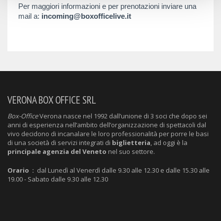
Per maggiori informazioni e per prenotazioni inviare una
mail a:
incoming@boxofficelive.it
VERONA BOX OFFICE SRL
Box-Office
Verona nasce nel 1992 dall’unione di 3 soci che dopo sei
anni di esperienza nell’ambito dell’organizzazione di spettacoli dal
vivo decidono di incanalare le loro professionalità per porre le basi
di una società di servizi integrati di
biglietteria
, ad oggi è la
principale agenzia del Veneto
nel suo settore.
Orario :
dal Lunedì al Venerdì dalle 9.30 alle 12.30 e dalle 15.30 alle
19.00 - Sabato dalle 9.30 alle 12.30