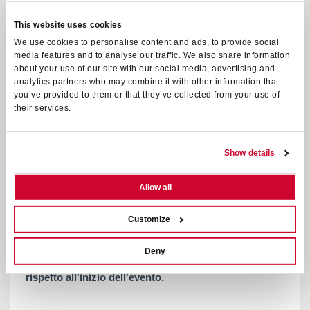
LA QUOTA COMPRENDE:
This website uses cookies
We use cookies to personalise content and ads, to provide social
2 biglietti d’ingresso al concerto
media features and to analyse our traffic. We also share information
1 camera doppia con trattamento pernottamento e prima
about your use of our site with our social media, advertising and
colazione
analytics partners who may combine it with other information that
LA QUOTA NON COMPRENDE:
you’ve provided to them or that they’ve collected from your use of
their services.
Pasti non indicati, bevande, extra di carattere personale
in genere
Merchandising vario del concerto
Trasferimento struttura - Arena di Verona
Show details
CONDIZIONI GENERALI DI CONTRATTO VIAGGI
Allow all
ORGANIZZATI IN PROPRIO
Customize
All'atto della prenotazione per renderla effettiva verrà
richiesto il saldo della quota di partecipazione, nome e
cognome dei partecipanti.
Il cambio nominativo potrà
Deny
eventualmente essere effettuato entro 48 ore prima
rispetto all'inizio dell'evento.