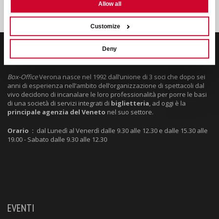
Allow all
Customize
Deny
VERONA BOX OFFICE SRL
Box-Office
Verona nasce nel 1992 dall’unione di 3 soci che dopo sei
anni di esperienza nell’ambito dell’organizzazione di spettacoli dal
vivo decidono di incanalare le loro professionalità per porre le basi
di una società di servizi integrati di
biglietteria
, ad oggi è la
principale agenzia del Veneto
nel suo settore.
Orario :
dal Lunedì al Venerdì dalle 9.30 alle 12.30 e dalle 15.30 alle
19.00 - Sabato dalle 9.30 alle 12.30
EVENTI