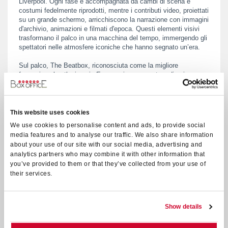
Liverpool. Ogni fase è accompagnata da cambi di scena e
costumi fedelmente riprodotti, mentre i contributi video, proiettati
su un grande schermo, arricchiscono la narrazione con immagini
d'archivio, animazioni e filmati d'epoca. Questi elementi visivi
trasformano il palco in una macchina del tempo, immergendo gli
spettatori nelle atmosfere iconiche che hanno segnato un’era.
Sul palco, The Beatbox, riconosciuta come la migliore
formazione beatlesiana in Europa, ricrea con straordinaria
fedeltà i suoni e le emozioni che hanno reso immortali i Beatles.
L’uso di strumenti originali dell’epoca e costumi realizzati dagli
stessi atelier che vestirono il quartetto originale contribuisce a
una ricostruzione storica impeccabile.
This website uses cookies
We use cookies to personalise content and ads, to provide social
Dai primi successi di "Please Please Me" fino alla maturità
media features and to analyse our traffic. We also share information
artistica di "The Long and Winding Road", passando per brani
about your use of our site with our social media, advertising and
epocali come "Come Together" e "Help!", "The Beatles Legend"
analytics partners who may combine it with other information that
offre un viaggio emozionante nella
you’ve provided to them or that they’ve collected from your use of
musica e nel mito della band che ha rivoluzionato la storia del
their services.
rock. Un evento imperdibile per rivivere l’energia, la magia e il
carisma dei Fab Four.
Show details