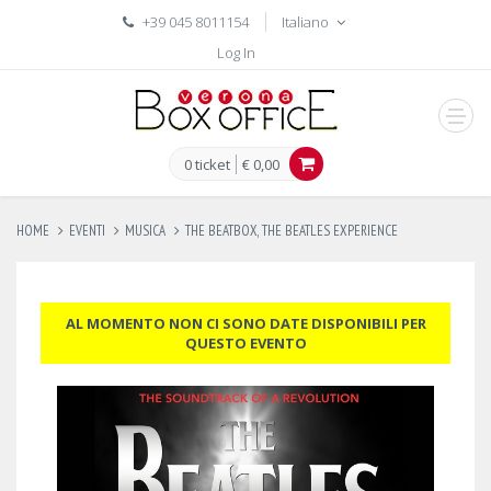
+39 045 8011154
Italiano
Log In
men
0 ticket
€ 0,00
HOME
EVENTI
MUSICA
THE BEATBOX, THE BEATLES EXPERIENCE
AL MOMENTO NON CI SONO DATE DISPONIBILI PER
QUESTO EVENTO