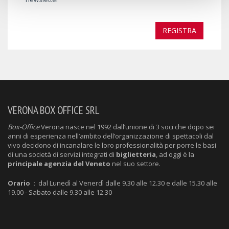
REGISTRA
VERONA BOX OFFICE SRL
Box-Office
Verona nasce nel 1992 dall’unione di 3 soci che dopo sei
anni di esperienza nell’ambito dell’organizzazione di spettacoli dal
vivo decidono di incanalare le loro professionalità per porre le basi
di una società di servizi integrati di
biglietteria
, ad oggi è la
principale agenzia del Veneto
nel suo settore.
Orario :
dal Lunedì al Venerdì dalle 9.30 alle 12.30 e dalle 15.30 alle
19.00 - Sabato dalle 9.30 alle 12.30