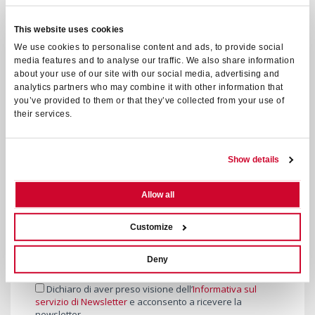
Telefono
This website uses cookies
We use cookies to personalise content and ads, to provide social
media features and to analyse our traffic. We also share information
E-mail
about your use of our site with our social media, advertising and
analytics partners who may combine it with other information that
you’ve provided to them or that they’ve collected from your use of
their services.
Password
Show details
Conferma Password
Allow all
Dichiaro di avere un’età maggiore di anni 14 (cfr. art. 8
Customize
Informativa Privacy
)
Deny
Dichiaro di aver preso visione dell'
Informativa Privacy
Dichiaro di aver preso visione dell’
Informativa sul
servizio di Newsletter
e acconsento a ricevere la
newsletter