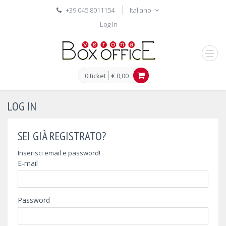
+39 045 8011154
Italiano
Log In
men
0 ticket
€ 0,00
LOG IN
SEI GIÀ REGISTRATO?
Inserisci email e password!
E-mail
Password